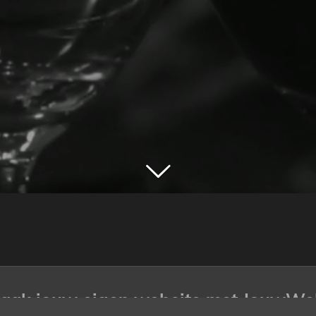
aak jouw eigen website met
JouwWe